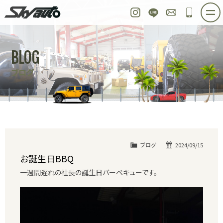
スカイオート
Instagram
LINE
お問い合わせ
048-97
ホーム
在庫車情報
ご購入プラン
BLOG
整備作業実例
パーツ販売
買取＆オーダー
ブログ
店舗紹介
工場紹介
会社概要
スタッフ紹介
求人情報
公式ブログ
お問い合わせ
ブログ
2024/09/15
お誕生日BBQ
一週間遅れの社長の誕生日バーベキューです。