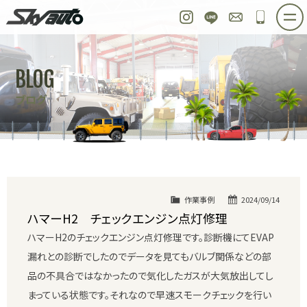
スカイオート
Instagram
LINE
お問い合わせ
048-97
ホーム
在庫車情報
ご購入プラン
BLOG
整備作業実例
パーツ販売
買取＆オーダー
ブログ
店舗紹介
工場紹介
会社概要
スタッフ紹介
求人情報
公式ブログ
お問い合わせ
作業事例
2024/09/14
ハマーH2 チェックエンジン点灯修理
ハマーH2のチェックエンジン点灯修理です。診断機にてEVAP
漏れとの診断でしたのでデータを見てもバルブ関係などの部
品の不具合ではなかったので気化したガスが大気放出してし
まっている状態です。それなので早速スモークチェックを行い