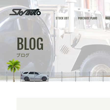
STOCK LIST
PURCHASE PLANS
MAI
BLOG
ブログ