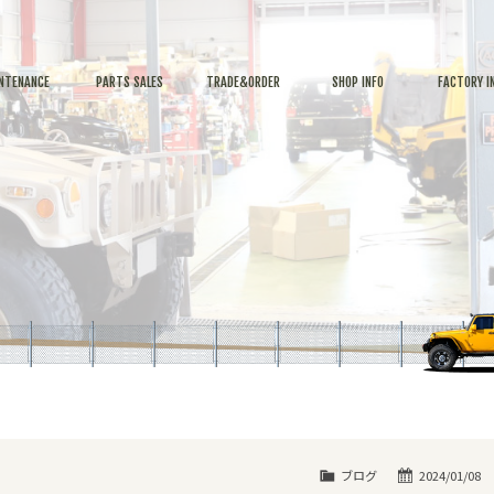
NTENANCE
PARTS SALES
TRADE&ORDER
SHOP INFO
FACTORY I
ブログ
2024/01/08