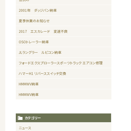
2001年 ダッジバン納車
夏季休業のお知らせ
2017 エスカレード 変速不良
OSOトレーラー納車
JLラングラー ルビコン納車
フォードエクスプローラースポーツトラック エアコン修理
ハマーH1 リバーススイッチ交換
HMMWV納車
HMMWV納車
カテゴリー
ニュース