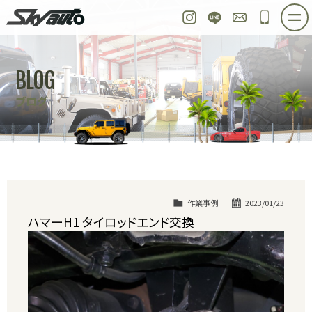
スカイオート
Instagram
LINE
お問い合わせ
048-97
ホーム
在庫車情報
ご購入プラン
BLOG
整備作業実例
パーツ販売
買取＆オーダー
ブログ
店舗紹介
工場紹介
会社概要
スタッフ紹介
求人情報
公式ブログ
お問い合わせ
作業事例
2023/01/23
ハマーH1 タイロッドエンド交換