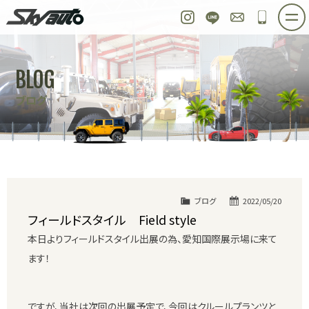
スカイオート
Instagram
LINE
お問い合わせ
048-97
ホーム
在庫車情報
ご購入プラン
BLOG
整備作業実例
パーツ販売
買取＆オーダー
ブログ
店舗紹介
工場紹介
会社概要
スタッフ紹介
求人情報
公式ブログ
お問い合わせ
ブログ
2022/05/20
フィールドスタイル Field style
本日よりフィールドスタイル出展の為、愛知国際展示場に来て
ます！
ですが、当社は次回の出展予定で、今回はクルールプランツと