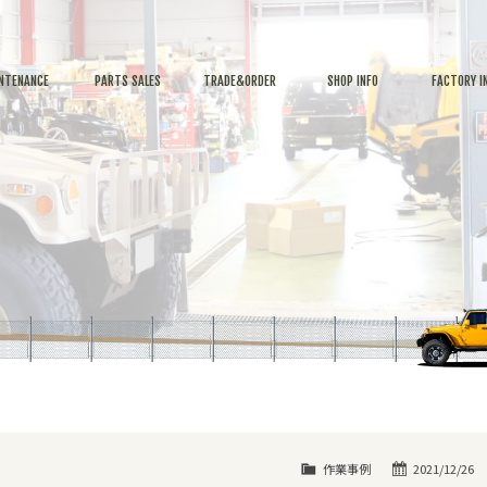
NTENANCE
PARTS SALES
TRADE&ORDER
SHOP INFO
FACTORY I
作業事例
2021/12/26