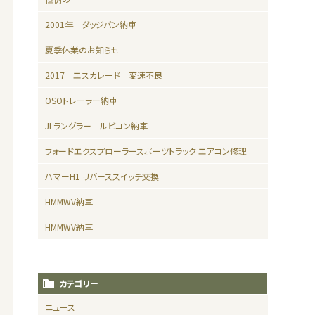
2001年 ダッジバン納車
夏季休業のお知らせ
2017 エスカレード 変速不良
OSOトレーラー納車
JLラングラー ルビコン納車
フォードエクスプローラースポーツトラック エアコン修理
ハマーH1 リバーススイッチ交換
HMMWV納車
HMMWV納車
カテゴリー
ニュース