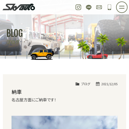
スカイオート
Instagram
LINE
お問い合わせ
048-97
ホーム
在庫車情報
ご購入プラン
BLOG
整備作業実例
パーツ販売
買取＆オーダー
ブログ
店舗紹介
工場紹介
会社概要
スタッフ紹介
求人情報
公式ブログ
お問い合わせ
ブログ
2021/12/05
納車
名古屋方面にご納車です！