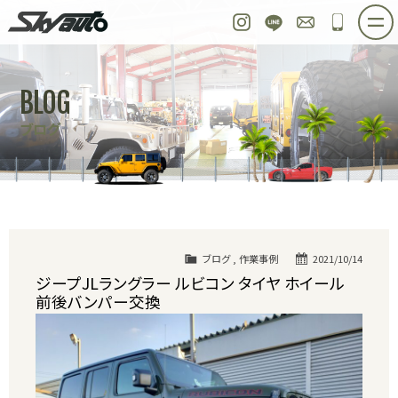
スカイオート
Instagram
LINE
お問い合わせ
048-97
ホーム
在庫車情報
ご購入プラン
BLOG
整備作業実例
パーツ販売
買取＆オーダー
ブログ
店舗紹介
工場紹介
会社概要
スタッフ紹介
求人情報
公式ブログ
お問い合わせ
ブログ
,
作業事例
2021/10/14
ジープJLラングラー ルビコン タイヤ ホイール
前後バンパー交換