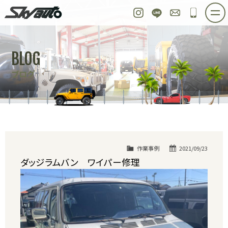
スカイオート
Instagram
LINE
お問い合わせ
048-97
ホーム
在庫車情報
ご購入プラン
BLOG
整備作業実例
パーツ販売
買取＆オーダー
ブログ
店舗紹介
工場紹介
会社概要
スタッフ紹介
求人情報
公式ブログ
お問い合わせ
作業事例
2021/09/23
ダッジラムバン ワイパー修理