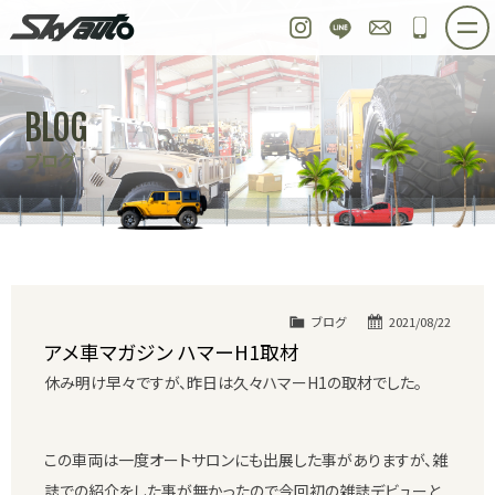
スカイオート
Instagram
LINE
お問い合わせ
048-97
ホーム
在庫車情報
ご購入プラン
BLOG
整備作業実例
パーツ販売
買取＆オーダー
ブログ
店舗紹介
工場紹介
会社概要
スタッフ紹介
求人情報
公式ブログ
お問い合わせ
ブログ
2021/08/22
アメ車マガジン ハマーH1取材
休み明け早々ですが、昨日は久々ハマーH1の取材でした。
この車両は一度オートサロンにも出展した事がありますが、雑
誌での紹介をした事が無かったので今回初の雑誌デビューと