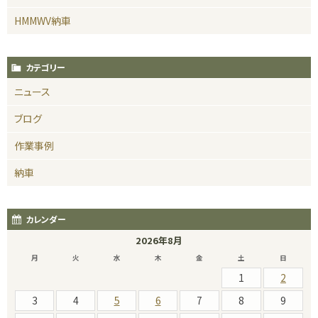
HMMWV納車
カテゴリー
ニュース
ブログ
作業事例
納車
カレンダー
2026年8月
月
火
水
木
金
土
日
1
2
3
4
5
6
7
8
9