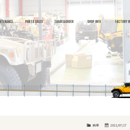
NTENANCE
PARTS SALES
TRADE&ORDER
SHOP INFO
FACTORY I
納車
2021/07/17