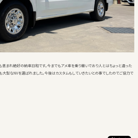
にも恵まれ絶好の納車日和です。今までもアメ車を乗り継いでおり人とはちょっと違った
も大型なNVを選ばれました。今後はカスタムもしていきたいとの事でしたのでご協力で