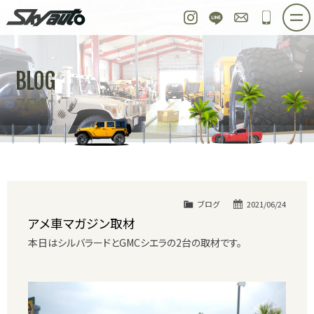
スカイオート
Instagram
LINE
お問い合わせ
048-97
ホーム
在庫車情報
ご購入プラン
BLOG
整備作業実例
パーツ販売
買取＆オーダー
ブログ
店舗紹介
工場紹介
会社概要
スタッフ紹介
求人情報
公式ブログ
お問い合わせ
ブログ
2021/06/24
アメ車マガジン取材
本日はシルバラードとGMCシエラの2台の取材です。