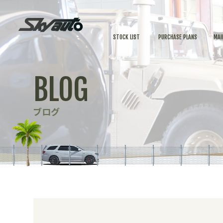
STOCK LIST
PURCHASE PLANS
MAI
BLOG
ブログ