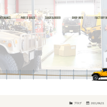
NTENANCE
PARTS SALES
TRADE&ORDER
SHOP INFO
FACTORY I
ブログ
2021/06/21