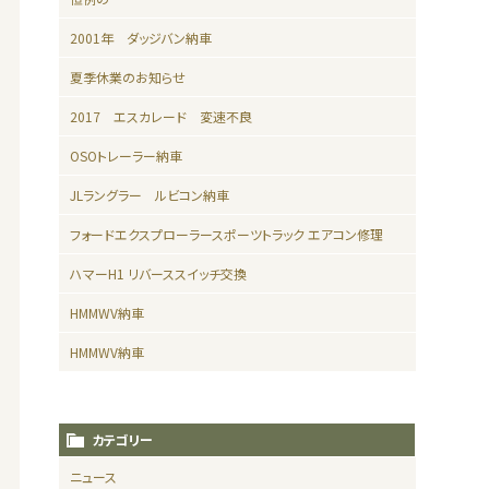
2001年 ダッジバン納車
夏季休業のお知らせ
2017 エスカレード 変速不良
OSOトレーラー納車
JLラングラー ルビコン納車
フォードエクスプローラースポーツトラック エアコン修理
ハマーH1 リバーススイッチ交換
HMMWV納車
HMMWV納車
カテゴリー
ニュース