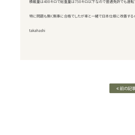
積載量は400キロで総重量は750キロ以下なので普通免許でも運転
特に問題も無く無事に合格でしたが車と一緒で日本仕様に改善する
takahashi
前の記