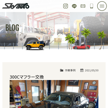
スカイオート
Instagram
LINE
お問い合わせ
048-97
ホーム
在庫車情報
ご購入プラン
BLOG
整備作業実例
パーツ販売
買取＆オーダー
ブログ
店舗紹介
工場紹介
会社概要
スタッフ紹介
求人情報
公式ブログ
お問い合わせ
作業事例
2021/05/30
300Cマフラー交換