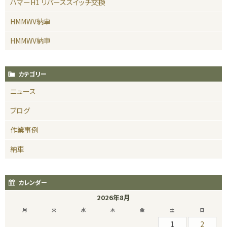
ハマーH1 リバーススイッチ交換
HMMWV納車
HMMWV納車
カテゴリー
ニュース
ブログ
作業事例
納車
カレンダー
2026年8月
月
火
水
木
金
土
日
1
2