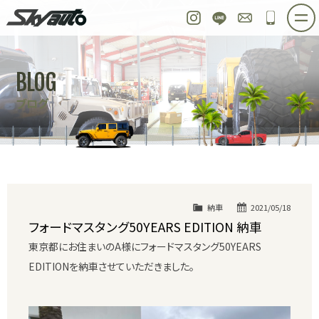
スカイオート
Instagram
LINE
お問い合わせ
048-97
ホーム
在庫車情報
ご購入プラン
BLOG
整備作業実例
パーツ販売
買取＆オーダー
ブログ
店舗紹介
工場紹介
会社概要
スタッフ紹介
求人情報
公式ブログ
お問い合わせ
納車
2021/05/18
フォードマスタング50YEARS EDITION 納車
東京都にお住まいのA様にフォードマスタング50YEARS
EDITIONを納車させていただきました。