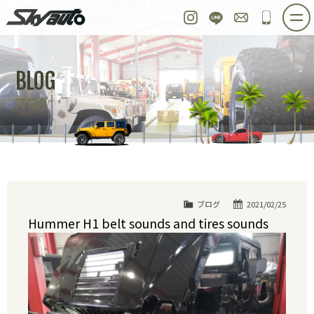
スカイオート
Instagram
LINE
お問い合わせ
048-97
ホーム
在庫車情報
ご購入プラン
BLOG
整備作業実例
パーツ販売
買取＆オーダー
ブログ
店舗紹介
工場紹介
会社概要
スタッフ紹介
求人情報
公式ブログ
お問い合わせ
ブログ
2021/02/25
Hummer H1 belt sounds and tires sounds