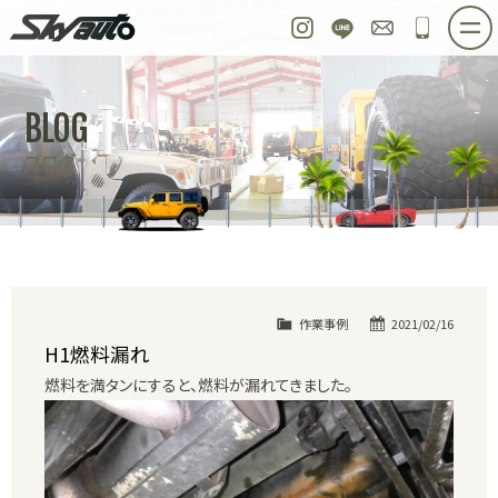
スカイオート
Instagram
LINE
お問い合わせ
048-97
ホーム
在庫車情報
ご購入プラン
BLOG
整備作業実例
パーツ販売
買取＆オーダー
ブログ
店舗紹介
工場紹介
会社概要
スタッフ紹介
求人情報
公式ブログ
お問い合わせ
作業事例
2021/02/16
H1燃料漏れ
燃料を満タンにすると、燃料が漏れてきました。