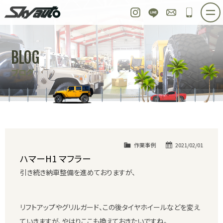
スカイオート
Instagram
LINE
お問い合わせ
048-97
ホーム
在庫車情報
ご購入プラン
BLOG
整備作業実例
パーツ販売
買取＆オーダー
ブログ
店舗紹介
工場紹介
会社概要
スタッフ紹介
求人情報
公式ブログ
お問い合わせ
作業事例
2021/02/01
ハマーH1 マフラー
引き続き納車整備を進めておりますが、
リフトアップやグリルガード、この後タイヤホイールなどを変え
ていきますが、やはりここも換えておきたいですね。