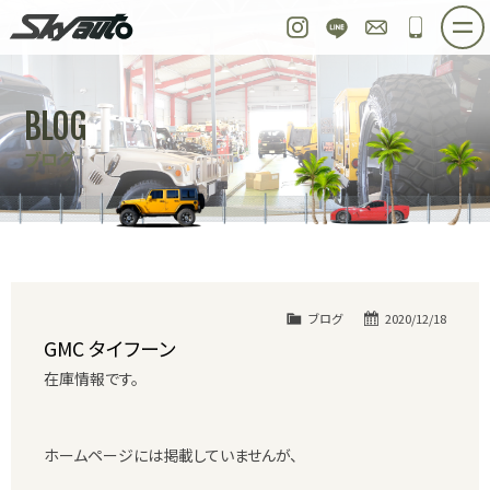
スカイオート
Instagram
LINE
お問い合わせ
048-97
ホーム
在庫車情報
ご購入プラン
BLOG
整備作業実例
パーツ販売
買取＆オーダー
ブログ
店舗紹介
工場紹介
会社概要
スタッフ紹介
求人情報
公式ブログ
お問い合わせ
ブログ
2020/12/18
GMC タイフーン
在庫情報です。
ホームページには掲載していませんが、