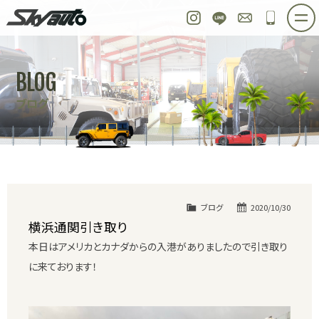
スカイオート
Instagram
LINE
お問い合わせ
048-97
ホーム
在庫車情報
ご購入プラン
BLOG
整備作業実例
パーツ販売
買取＆オーダー
ブログ
店舗紹介
工場紹介
会社概要
スタッフ紹介
求人情報
公式ブログ
お問い合わせ
ブログ
2020/10/30
横浜通関引き取り
本日はアメリカとカナダからの入港がありましたので引き取り
に来ております！