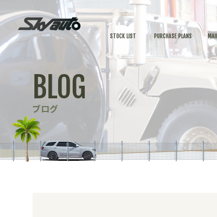
STOCK LIST
PURCHASE PLANS
MAI
BLOG
ブログ