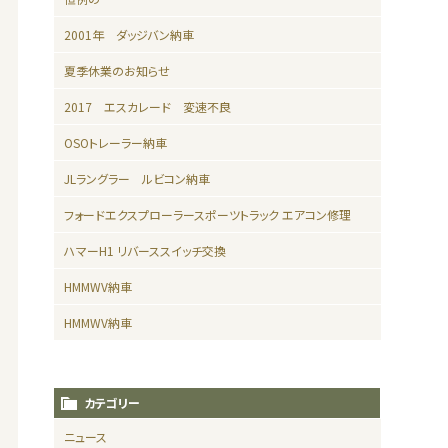
2001年 ダッジバン納車
夏季休業のお知らせ
2017 エスカレード 変速不良
OSOトレーラー納車
JLラングラー ルビコン納車
フォードエクスプローラースポーツトラック エアコン修理
ハマーH1 リバーススイッチ交換
HMMWV納車
HMMWV納車
カテゴリー
ニュース