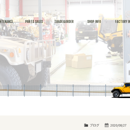
NTENANCE
PARTS SALES
TRADE&ORDER
SHOP INFO
FACTORY I
ブログ
2020/08/27