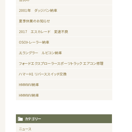
2001年 ダッジバン納車
夏季休業のお知らせ
2017 エスカレード 変速不良
OSOトレーラー納車
JLラングラー ルビコン納車
フォードエクスプローラースポーツトラック エアコン修理
ハマーH1 リバーススイッチ交換
HMMWV納車
HMMWV納車
カテゴリー
ニュース