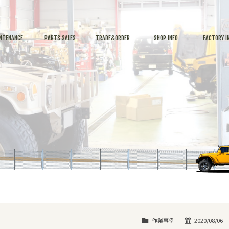
NTENANCE
PARTS SALES
TRADE&ORDER
SHOP INFO
FACTORY I
作業事例
2020/08/06