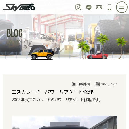
スカイオート
Instagram
LINE
お問い合わせ
048-97
ホーム
在庫車情報
ご購入プラン
BLOG
整備作業実例
パーツ販売
買取＆オーダー
ブログ
店舗紹介
工場紹介
会社概要
スタッフ紹介
求人情報
公式ブログ
お問い合わせ
作業事例
2020/05/10
エスカレード パワーリアゲート修理
2008年式エスカレードのパワーリアゲート修理です。