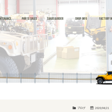
NTENANCE
PARTS SALES
TRADE&ORDER
SHOP INFO
FACTORY I
ブログ
2020/04/21