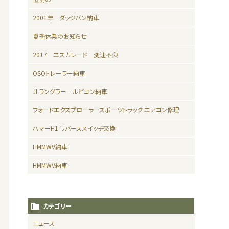
2001年 ダッジバン納車
夏季休業のお知らせ
2017 エスカレード 変速不良
OSOトレーラー納車
JLラングラー ルビコン納車
フォードエクスプローラースポーツトラック エアコン修理
ハマーH1 リバーススイッチ交換
HMMWV納車
HMMWV納車
カテゴリー
ニュース