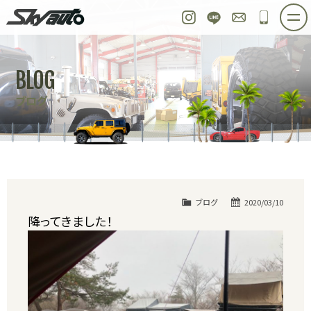
スカイオート
Instagram
LINE
お問い合わせ
048-97
ホーム
在庫車情報
ご購入プラン
BLOG
整備作業実例
パーツ販売
買取＆オーダー
ブログ
店舗紹介
工場紹介
会社概要
スタッフ紹介
求人情報
公式ブログ
お問い合わせ
ブログ
2020/03/10
降ってきました！