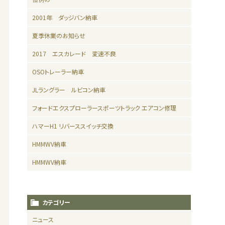
2001年 ダッジバン納車
夏季休業のお知らせ
2017 エスカレード 変速不良
OSOトレーラー納車
JLラングラー ルビコン納車
フォードエクスプローラースポーツトラック エアコン修理
ハマーH1 リバーススイッチ交換
HMMWV納車
HMMWV納車
カテゴリー
ニュース