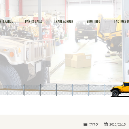
NTENANCE
PARTS SALES
TRADE&ORDER
SHOP INFO
FACTORY I
ブログ
2020/02/15