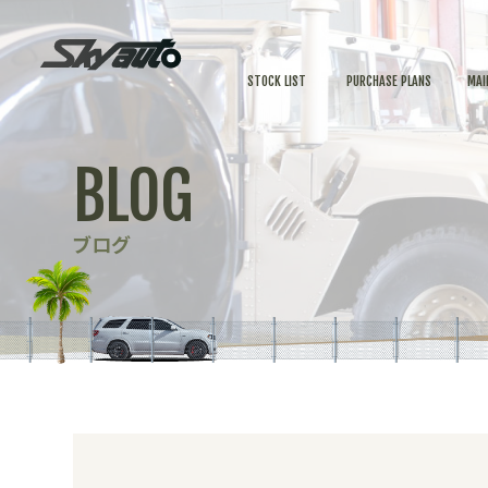
STOCK LIST
PURCHASE PLANS
MAI
BLOG
ブログ