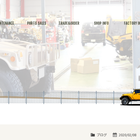
NTENANCE
PARTS SALES
TRADE&ORDER
SHOP INFO
FACTORY I
ブログ
2020/02/08