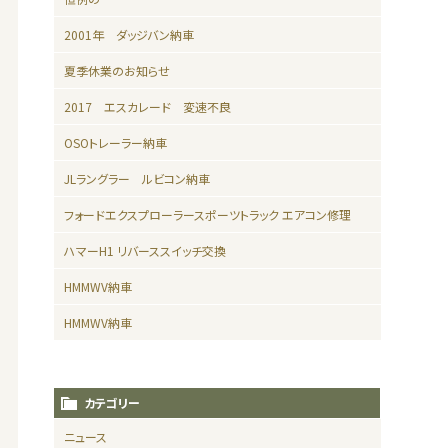
2001年 ダッジバン納車
夏季休業のお知らせ
2017 エスカレード 変速不良
OSOトレーラー納車
JLラングラー ルビコン納車
フォードエクスプローラースポーツトラック エアコン修理
ハマーH1 リバーススイッチ交換
HMMWV納車
HMMWV納車
カテゴリー
ニュース