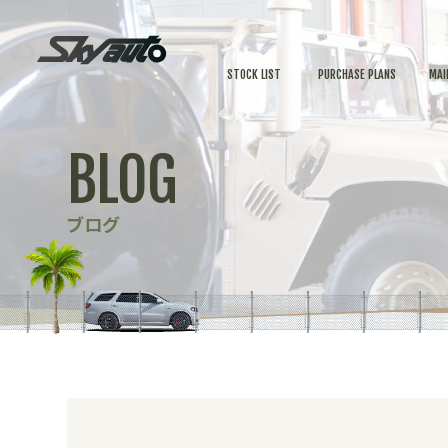
STOCK LIST
PURCHASE PLANS
MAI
BLOG
ブログ