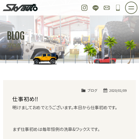
スカイオート
Instagram
LINE
お問い合わせ
048-97
ホーム
在庫車情報
ご購入プラン
BLOG
整備作業実例
パーツ販売
買取＆オーダー
ブログ
店舗紹介
工場紹介
会社概要
スタッフ紹介
求人情報
公式ブログ
お問い合わせ
ブログ
2020/01/09
仕事初め‼︎
明けましておめでとうございます。本日から仕事初めです。
まず仕事初めは毎年恒例の洗車&ワックスです。