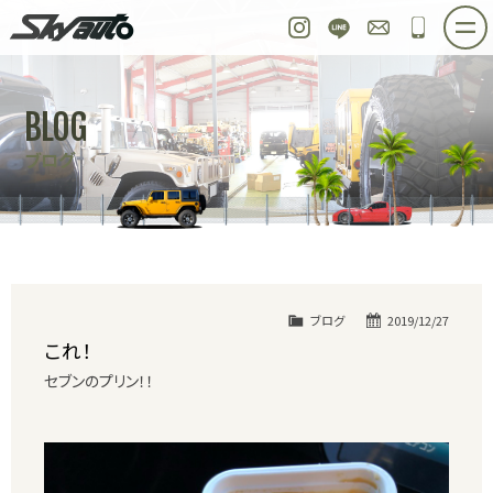
スカイオート
Instagram
LINE
お問い合わせ
048-97
ホーム
在庫車情報
ご購入プラン
BLOG
整備作業実例
パーツ販売
買取＆オーダー
ブログ
店舗紹介
工場紹介
会社概要
スタッフ紹介
求人情報
公式ブログ
お問い合わせ
ブログ
2019/12/27
これ！
セブンのプリン！！