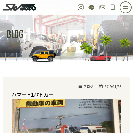
スカイオート
Instagram
LINE
お問い合わせ
048-97
ホーム
在庫車情報
ご購入プラン
BLOG
整備作業実例
パーツ販売
買取＆オーダー
ブログ
店舗紹介
工場紹介
会社概要
スタッフ紹介
求人情報
公式ブログ
お問い合わせ
ブログ
2019/11/25
ハマーH1パトカー