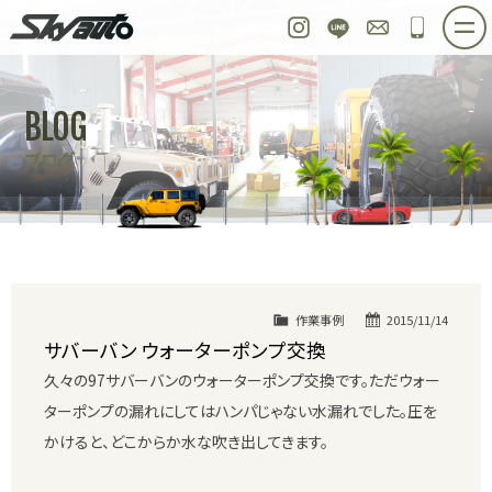
スカイオート
Instagram
LINE
お問い合わせ
048-97
ホーム
在庫車情報
ご購入プラン
BLOG
整備作業実例
パーツ販売
買取＆オーダー
ブログ
店舗紹介
工場紹介
会社概要
スタッフ紹介
求人情報
公式ブログ
お問い合わせ
作業事例
2015/11/14
サバーバン ウォーターポンプ交換
久々の97サバーバンのウォーターポンプ交換です。ただウォー
ターポンプの漏れにしてはハンパじゃない水漏れでした。圧を
かけると、どこからか水な吹き出してきます。