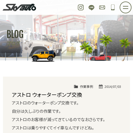
スカイオート
Instagram
LINE
お問い合わせ
048-97
ホーム
在庫車情報
ご購入プラン
BLOG
整備作業実例
パーツ販売
買取＆オーダー
ブログ
店舗紹介
工場紹介
会社概要
スタッフ紹介
求人情報
公式ブログ
お問い合わせ
作業事例
2014/07/03
アストロ ウォーターポンプ交換
アストロのウォーターポンプ交換です。
自分は久しぶりの作業です。
アストロのお客様が減ってきているのでなおさらです。
アストロは乗りやすくてイイ車なんですけどね。