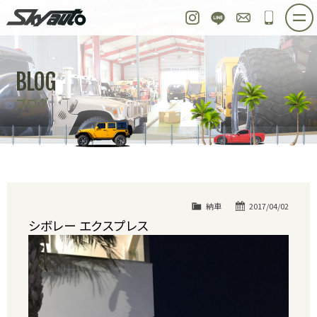
スカイオート
Instagram
LINE
お問い合わせ
048-97
ホーム
在庫車情報
ご購入プラン
BLOG
整備作業実例
パーツ販売
買取＆オーダー
ブログ
店舗紹介
工場紹介
会社概要
スタッフ紹介
求人情報
公式ブログ
お問い合わせ
納車
2017/04/02
シボレー エクスプレス