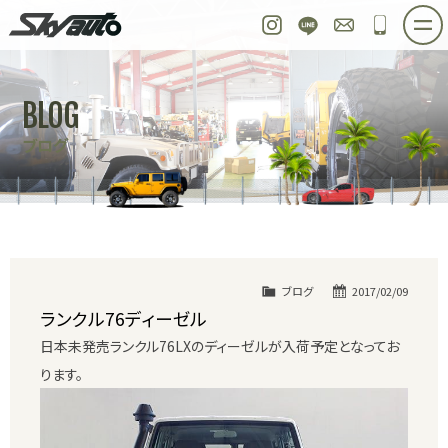
スカイオート
Instagram
LINE
お問い合わせ
048-97
ホーム
在庫車情報
ご購入プラン
BLOG
整備作業実例
パーツ販売
買取＆オーダー
ブログ
店舗紹介
工場紹介
会社概要
スタッフ紹介
求人情報
公式ブログ
お問い合わせ
ブログ
2017/02/09
ランクル76ディーゼル
日本未発売ランクル76LXのディーゼルが入荷予定となってお
ります。