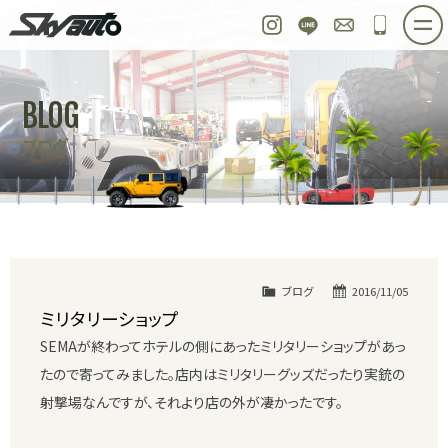
スカイオート
Instagram
LINE
お問い合わせ
048-97
ホーム
在庫車情報
ご購入プラン
BLOG
整備作業実例
パーツ販売
買取＆オーダー
ブログ
店舗紹介
工場紹介
会社概要
スタッフ紹介
求人情報
公式ブログ
お問い合わせ
ブログ
2016/11/05
ミリタリーショップ
SEMAが終わってホテルの側にあったミリタリーショップがあっ
たので寄ってみました。店内はミリタリーグッズだったり実銃の
射撃場なんですが、それより店の外が凄かったです。