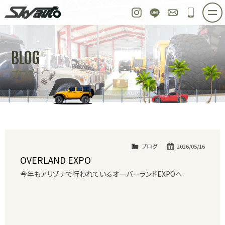
スカイオート
Instagram
LINE
お問い合わせ
048-97
ホーム
在庫車情報
ご購入プラン
BLOG
整備作業実例
パーツ販売
買取＆オーダー
ブログ
店舗紹介
工場紹介
会社概要
スタッフ紹介
求人情報
公式ブログ
お問い合わせ
ブログ
2026/05/16
OVERLAND EXPO
今年もアリゾナで行われているオーバーランドEXPOへ