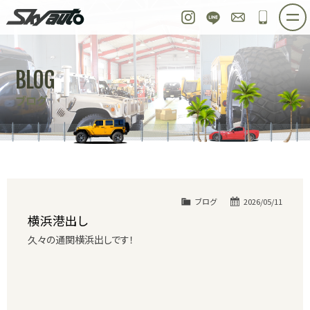
スカイオート
Instagram
LINE
お問い合わせ
048-97
ホーム
在庫車情報
ご購入プラン
BLOG
整備作業実例
パーツ販売
買取＆オーダー
ブログ
店舗紹介
工場紹介
会社概要
スタッフ紹介
求人情報
公式ブログ
お問い合わせ
ブログ
2026/05/11
横浜港出し
久々の通関横浜出しです！