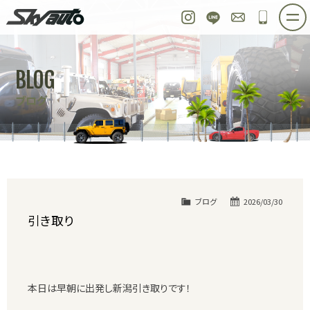
スカイオート
Instagram
LINE
お問い合わせ
048-97
ホーム
在庫車情報
ご購入プラン
BLOG
整備作業実例
パーツ販売
買取＆オーダー
ブログ
店舗紹介
工場紹介
会社概要
スタッフ紹介
求人情報
公式ブログ
お問い合わせ
ブログ
2026/03/30
引き取り
本日は早朝に出発し新潟引き取りです！