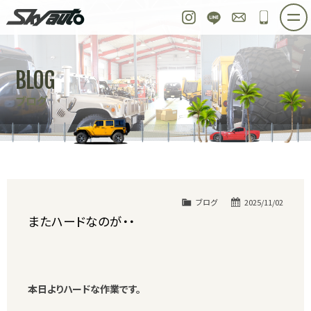
スカイオート
Instagram
LINE
お問い合わせ
048-97
ホーム
在庫車情報
ご購入プラン
BLOG
整備作業実例
パーツ販売
買取＆オーダー
ブログ
店舗紹介
工場紹介
会社概要
スタッフ紹介
求人情報
公式ブログ
お問い合わせ
ブログ
2025/11/02
またハードなのが・・
本日よりハードな作業です。