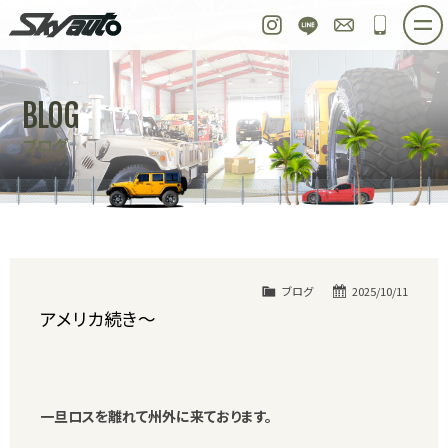
スカイオート
Instagram
LINE
お問い合わせ
048-97
ホーム
在庫車情報
ご購入プラン
BLOG
整備作業実例
パーツ販売
買取＆オーダー
ブログ
店舗紹介
工場紹介
会社概要
スタッフ紹介
求人情報
公式ブログ
お問い合わせ
ブログ
2025/10/11
アメリカ続き～
一旦ロスを離れて州外に来ております。