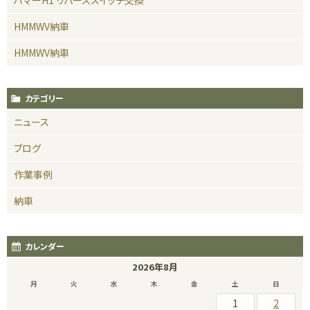
ハマーH1 リバーススイッチ交換
HMMWV納車
HMMWV納車
カテゴリー
ニュース
ブログ
作業事例
納車
カレンダー
2026年8月
月
火
水
木
金
土
日
1
2