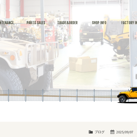
NTENANCE
PARTS SALES
TRADE&ORDER
SHOP INFO
FACTORY I
ブログ
2025/09/07