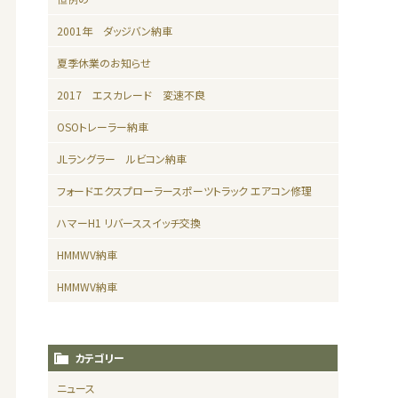
2001年 ダッジバン納車
夏季休業のお知らせ
2017 エスカレード 変速不良
OSOトレーラー納車
JLラングラー ルビコン納車
フォードエクスプローラースポーツトラック エアコン修理
ハマーH1 リバーススイッチ交換
HMMWV納車
HMMWV納車
カテゴリー
ニュース