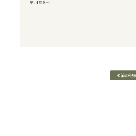
良い1年を～！
前の記