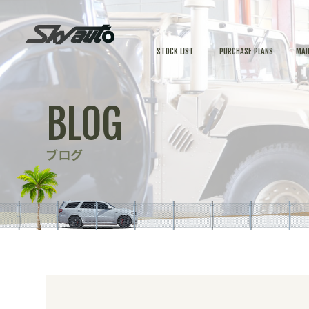
STOCK LIST
PURCHASE PLANS
MAI
BLOG
ブログ