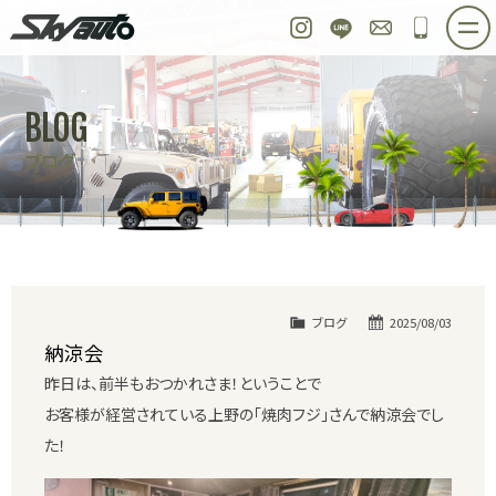
スカイオート
Instagram
LINE
お問い合わせ
048-97
ホーム
在庫車情報
ご購入プラン
BLOG
整備作業実例
パーツ販売
買取＆オーダー
ブログ
店舗紹介
工場紹介
会社概要
スタッフ紹介
求人情報
公式ブログ
お問い合わせ
ブログ
2025/08/03
納涼会
昨日は、前半もおつかれさま！ということで
お客様が経営されている上野の「焼肉フジ」さんで納涼会でし
た！