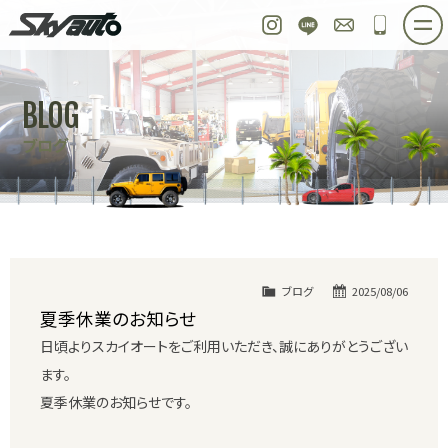
スカイオート
Instagram
LINE
お問い合わせ
048-97
ホーム
在庫車情報
ご購入プラン
BLOG
整備作業実例
パーツ販売
買取＆オーダー
ブログ
店舗紹介
工場紹介
会社概要
スタッフ紹介
求人情報
公式ブログ
お問い合わせ
ブログ
2025/08/06
夏季休業のお知らせ
日頃よりスカイオートをご利用いただき、誠にありがとうござい
ます。
夏季休業のお知らせです。