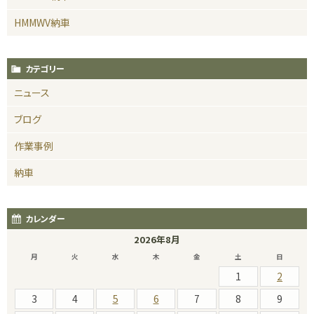
HMMWV納車
カテゴリー
ニュース
ブログ
作業事例
納車
カレンダー
2026年8月
月
火
水
木
金
土
日
1
2
3
4
5
6
7
8
9