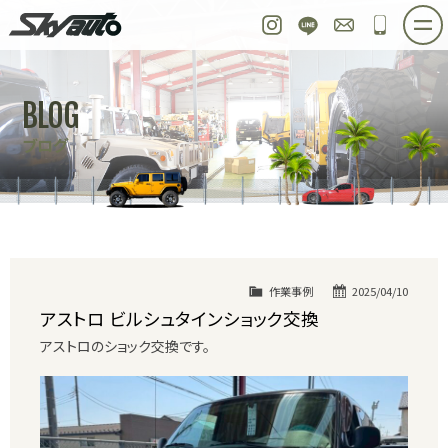
スカイオート
Instagram
LINE
お問い合わせ
048-97
ホーム
在庫車情報
ご購入プラン
BLOG
整備作業実例
パーツ販売
買取＆オーダー
ブログ
店舗紹介
工場紹介
会社概要
スタッフ紹介
求人情報
公式ブログ
お問い合わせ
作業事例
2025/04/10
アストロ ビルシュタインショック交換
アストロのショック交換です。