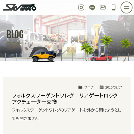
スカイオート
Instagram
LINE
お問い合わせ
048-97
ホーム
在庫車情報
ご購入プラン
BLOG
整備作業実例
パーツ販売
買取＆オーダー
ブログ
店舗紹介
工場紹介
会社概要
スタッフ紹介
求人情報
公式ブログ
お問い合わせ
ブログ
2025/03/07
フォルクスワーゲントワレグ リアゲートロック
アクチェーター交換
フォルクスワーゲントワレグのリアゲートを外から開けようとし
ても開きません。