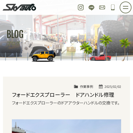
スカイオート
Instagram
LINE
お問い合わせ
048-97
ホーム
在庫車情報
ご購入プラン
BLOG
整備作業実例
パーツ販売
買取＆オーダー
ブログ
店舗紹介
工場紹介
会社概要
スタッフ紹介
求人情報
公式ブログ
お問い合わせ
作業事例
2025/02/02
フォードエクスプローラー ドアハンドル修理
フォードエクスプローラーのドアアウターハンドルの交換です。