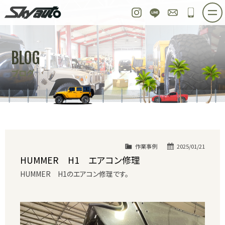
スカイオート
Instagram
LINE
お問い合わせ
048-97
ホーム
在庫車情報
ご購入プラン
BLOG
整備作業実例
パーツ販売
買取＆オーダー
ブログ
店舗紹介
工場紹介
会社概要
スタッフ紹介
求人情報
公式ブログ
お問い合わせ
作業事例
2025/01/21
HUMMER H1 エアコン修理
HUMMER H1のエアコン修理です。