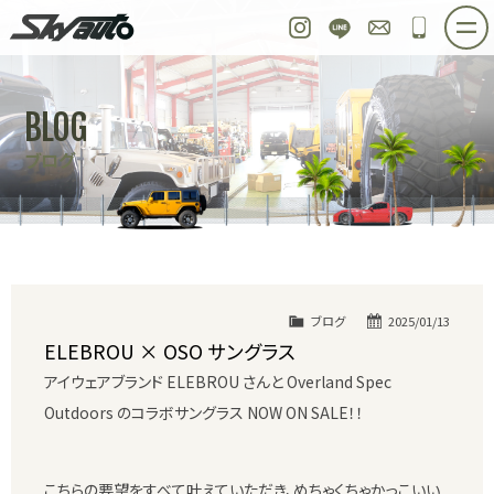
スカイオート
Instagram
LINE
お問い合わせ
048-97
ホーム
在庫車情報
ご購入プラン
BLOG
整備作業実例
パーツ販売
買取＆オーダー
ブログ
店舗紹介
工場紹介
会社概要
スタッフ紹介
求人情報
公式ブログ
お問い合わせ
ブログ
2025/01/13
ELEBROU × OSO サングラス
アイウェアブランド ELEBROU さんと Overland Spec
Outdoors のコラボサングラス NOW ON SALE！！
こちらの要望をすべて叶えていただき、めちゃくちゃかっこいい