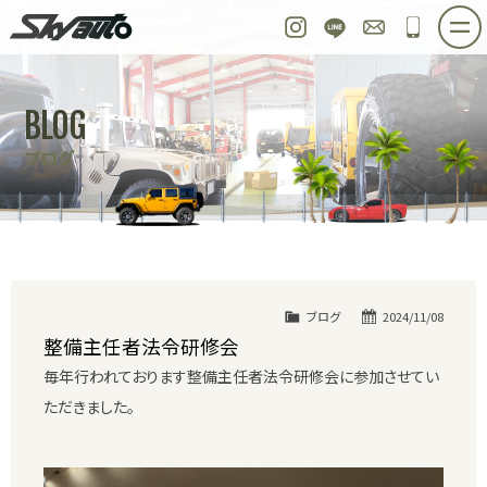
スカイオート
Instagram
LINE
お問い合わせ
048-97
ホーム
在庫車情報
ご購入プラン
BLOG
整備作業実例
パーツ販売
買取＆オーダー
ブログ
店舗紹介
工場紹介
会社概要
スタッフ紹介
求人情報
公式ブログ
お問い合わせ
ブログ
2024/11/08
整備主任者法令研修会
毎年行われております整備主任者法令研修会に参加させてい
ただきました。