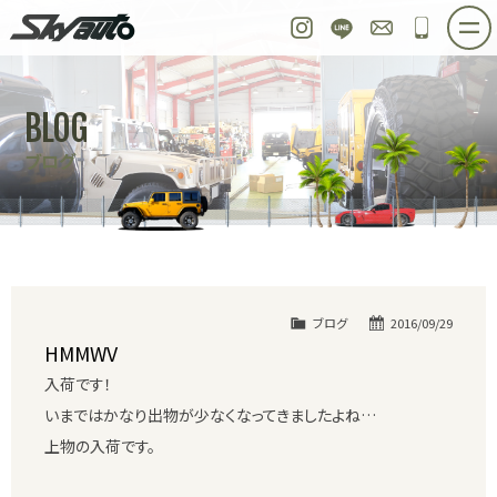
スカイオート
Instagram
LINE
お問い合わせ
048-97
ホーム
在庫車情報
ご購入プラン
BLOG
整備作業実例
パーツ販売
買取＆オーダー
ブログ
店舗紹介
工場紹介
会社概要
スタッフ紹介
求人情報
公式ブログ
お問い合わせ
ブログ
2016/09/29
HMMWV
入荷です！
いまではかなり出物が少なくなってきましたよね…
上物の入荷です。